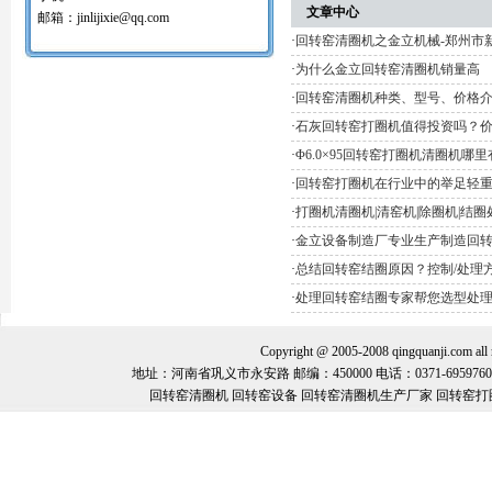
红土镍矿回转窑打圈机
文章中心
邮箱：jinlijixie@qq.com
氧化球团回转窑清圈机
·
回转窑清圈机之金立机械-郑州市
铝矾土回转窑清圈机
·
为什么金立回转窑清圈机销量高
铝酸钙粉窑清圈机
活性石灰回转窑清圈机
·
回转窑清圈机种类、型号、价格
窑内一至二十八米窑结圈处理机
·
石灰回转窑打圈机值得投资吗？
回转窑结圈处理专用设备/清圈机/打圈机…
石油支撑剂陶粒砂回转窑清圈机
·
Φ6.0×95回转窑打圈机清圈机哪
·
回转窑打圈机在行业中的举足轻
·
打圈机清圈机|清窑机|除圈机|结
·
金立设备制造厂专业生产制造回
·
总结回转窑结圈原因？控制/处理
·
处理回转窑结圈专家帮您选型处
Copyright @ 2005-2008 qingquanj
地址：河南省巩义市永安路 邮编：450000 电话：0371-69597600 手机：
回转窑清圈机 回转窑设备 回转窑清圈机生产厂家 回转窑打