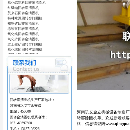
氧化铝熟料回转窑清圈机
红矾钠回转窑清圈机
莫来石回转窑清圈机
特种水泥回转窑打圈机
褐铁矿回转窑清窑机
赤铁矿回转窑清圈机
氧化镁回转窑清圈机
氧化锌回转窑清圈机
红土镍矿回转窑打圈机
氧化球团回转窑清圈机
铝矾土回转窑清圈机
铝酸钙粉窑清圈机
活性石灰回转窑清圈机
窑内一至二十八米窑结圈处理机
回转窑结圈处理专用设备/清圈机/打圈机…
石油支撑剂陶粒砂回转窑清圈机
海棉铁回转窑清圈机
氧化铝熟料回转窑清圈机
红矾钠回转窑清圈机
回转窑清圈机生产厂家地址：
莫来石回转窑清圈机
河南省巩义市永安路
特种水泥回转窑打圈机
邮编：450000
河南巩义金立机械设备制造厂
褐铁矿回转窑清窑机
回转窑清圈机联系电话：
赤铁矿回转窑清圈机
转窑除圈机等。欢迎新老顾客前
氧化镁回转窑清圈机
0371-69597600
格、信息请登陆
www.qingqua
氧化锌回转窑清圈机
手机：13137108226